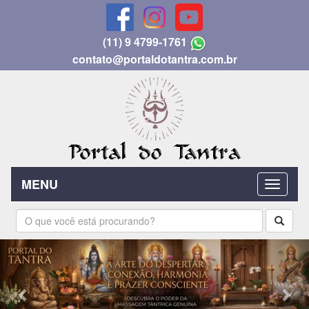
(11) 9 4799-1761
contato@portaldotantra.com.br
MENU
Previous
Nex