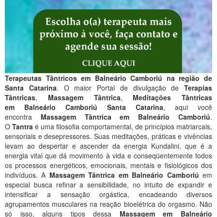
Terapeutas Tântricos em Balneário Camboriú na região de
Santa Catarina
. O maior Portal de divulgação de
Terapias
Tântricas
,
Massagem Tântrica
,
Meditações Tântricas
em Balneário Camboriú Santa Catarina
, aqui você
encontra
Massagem Tântrica em Balneário Camboriú
.
O
Tantra
é uma filosofia comportamental, de princípios matriarcais,
sensoriais e desepressores. Suas meditações, práticas e vivências
levam ao despertar e ascender da energia Kundalini, que é a
energia vital que dá movimento à vida e conseqüentemente todos
os processos energéticos, emocionais, mentais e fisiológicos dos
indivíduos. A
Massagem Tântrica em Balneário Camboriú
em
especial busca refinar a sensibilidade, no intuito de expandir e
intensificar a sensação orgástica, encadeando diversos
agrupamentos musculares na reação bioelétrica do orgasmo. Não
só isso, alguns tipos dessa
Massagem em Balneário