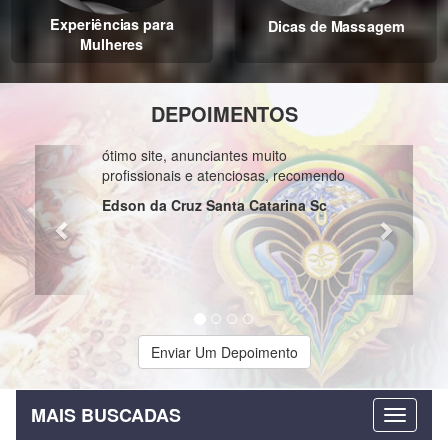
Experiências para
Dicas de Massagem
Mulheres
DEPOIMENTOS
Previous
Next
ótimo site, anunciantes muito
profissionais e atenciosas, recomendo
Edson da Cruz Santa Catarina Sc
Enviar Um Depoimento
MAIS BUSCADAS
Criado por
Massagem Terapia Tratamento
-
Criação de Sites
-