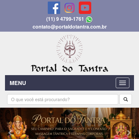
(11) 9 4799-1761
contato@portaldotantra.com.br
MENU
Previous
Nex