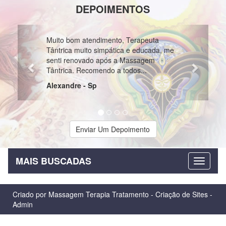
DEPOIMENTOS
Previous
Next
ótimo site, anunciantes muito
profissionais e atenciosas, recomendo
Edson da Cruz Santa Catarina Sc
Enviar Um Depoimento
MAIS BUSCADAS
Criado por
Massagem Terapia Tratamento
-
Criação de Sites
-
Admin