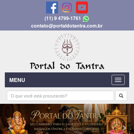
(11) 9 4799-1761
contato@portaldotantra.com.br
MENU
Previous
Nex