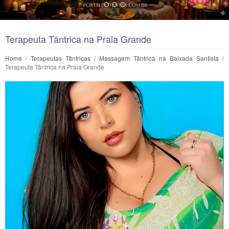
Terapeuta Tântrica na Praia Grande
Home
/
Terapeutas Tântricas
/
Massagem Tântrica na Baixada Santista
/
Terapeuta Tântrica na Praia Grande