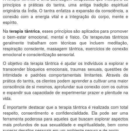
princípios e práticas do tantra, uma antiga tradição espiritual
originária da Índia. O tantra enfatiza a expansão da consciência, a
conexão com a energia vital e a integração do corpo, mente e
espírito.
Na
terapia tântrica
, esses princípios são aplicados para promover
o bem-estar emocional, mental e físico. Os terapeutas tântricos
geralmente trabalham com técnicas que incluem meditação,
respiração consciente, massagem tântrica, exercícios de conexão
emocional e conscientização sensorial.
O objetivo da terapia tântrica é ajudar os indivíduos a explorar e
transcender bloqueios emocionais, traumas sexuais, questões de
intimidade e padrões comportamentais limitantes. Através da
prática do tantra, os clientes podem aprender a cultivar uma maior
consciência de si mesmos, aprofundar sua conexão com os outros
e expandir sua capacidade de experimentar prazer e plenitude na
vida.
É importante destacar que a terapia tântrica é realizada com total
respeito, consentimento e confidencialidade. Ela pode ser uma
ferramenta poderosa para aqueles que buscam explorar aspectos
mais profundos de sua sexualidade e espiritualidade, bem como
superar desafios pessoais em um ambiente seguro e de apoio.