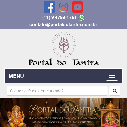
(11) 9 4799-1761
contato@portaldotantra.com.br
MENU
Previous
Nex