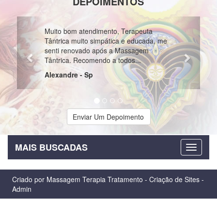
DEPOIMENTOS
Previous
Next
ótimo site, anunciantes muito
profissionais e atenciosas, recomendo
Edson da Cruz Santa Catarina Sc
Enviar Um Depoimento
MAIS BUSCADAS
Criado por
Massagem Terapia Tratamento
-
Criação de Sites
-
Admin